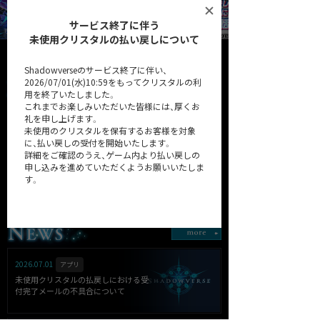
サービス終了に伴う
未使用クリスタルの払い戻しについて
Shadowverseのサービス終了に伴い、
2026/07/01(水)10:59をもってクリスタルの利
用を終了いたしました。
これまでお楽しみいただいた皆様には、厚くお
礼を申し上げます。
未使用のクリスタルを保有するお客様を対象
に、払い戻しの受付を開始いたします。
詳細をご確認のうえ、ゲーム内より払い戻しの
申し込みを進めていただくようお願いいたしま
32弾カードパック「Heroes of
第31弾カードパック
す。
Shadowverse / ヒーローズ・
「Resurgent Legends / リサー
オブ・シャドウバース」
ジェント・レジェンズ」
詳細はこちら
2026.07.01
アプリ
未使用クリスタルの払戻しにおける受
付完了メールの不具合について