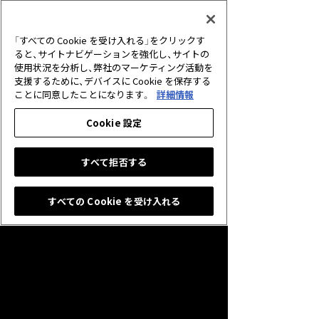
2026.06.30
アプリ
【重要】サービス終了に伴う未使用クリ
「すべての Cookie を受け入れる」をクリックす
スタルの払戻しについて
ると、サイトナビゲーションを強化し、サイトの
使用状況を分析し、弊社のマーケティング活動を
支援するために、デバイスに Cookie を保存する
2026.05.25
キャンペーン
ことに同意したことになります。
詳細情報
グランプリ「10th Anniversary Cup」開
催のお知らせ
Cookie 設定
すべて拒否する
すべての Cookie を受け入れる