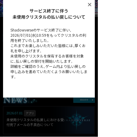
サービス終了に伴う
未使用クリスタルの払い戻しについて
Shadowverseのサービス終了に伴い、
2026/07/01(水)10:59をもってクリスタルの利
用を終了いたしました。
これまでお楽しみいただいた皆様には、厚くお
礼を申し上げます。
未使用のクリスタルを保有するお客様を対象
に、払い戻しの受付を開始いたします。
詳細をご確認のうえ、ゲーム内より払い戻しの
申し込みを進めていただくようお願いいたしま
32弾カードパック「Heroes of
第31弾カードパック
す。
Shadowverse / ヒーローズ・
「Resurgent Legends / リサー
オブ・シャドウバース」
ジェント・レジェンズ」
詳細はこちら
2026.07.01
アプリ
未使用クリスタルの払戻しにおける受
付完了メールの不具合について