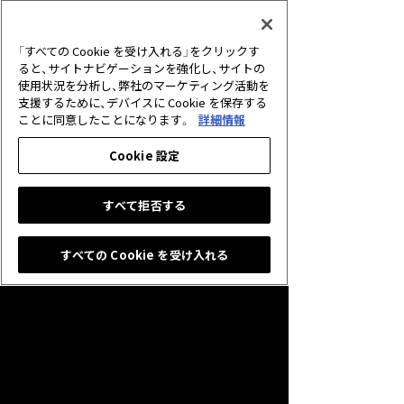
2026.06.30
アプリ
【重要】サービス終了に伴う未使用クリ
「すべての Cookie を受け入れる」をクリックす
スタルの払戻しについて
ると、サイトナビゲーションを強化し、サイトの
使用状況を分析し、弊社のマーケティング活動を
支援するために、デバイスに Cookie を保存する
2026.05.25
キャンペーン
ことに同意したことになります。
詳細情報
グランプリ「10th Anniversary Cup」開
催のお知らせ
Cookie 設定
すべて拒否する
すべての Cookie を受け入れる