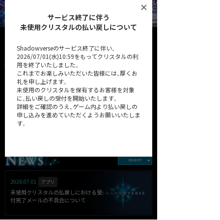
サービス終了に伴う
未使用クリスタルの払い戻しについて
Shadowverseのサービス終了に伴い、
2026/07/01(水)10:59をもってクリスタルの利
用を終了いたしました。
これまでお楽しみいただいた皆様には、厚くお
礼を申し上げます。
未使用のクリスタルを保有するお客様を対象
に、払い戻しの受付を開始いたします。
詳細をご確認のうえ、ゲーム内より払い戻しの
申し込みを進めていただくようお願いいたしま
32弾カードパック「Heroes of
第31弾カードパック
す。
Shadowverse / ヒーローズ・
「Resurgent Legends / リサー
オブ・シャドウバース」
ジェント・レジェンズ」
詳細はこちら
2026.07.01
アプリ
未使用クリスタルの払戻しにおける受
付完了メールの不具合について