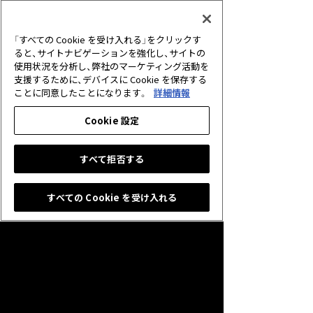
2026.06.30
アプリ
【重要】サービス終了に伴う未使用クリ
「すべての Cookie を受け入れる」をクリックす
スタルの払戻しについて
ると、サイトナビゲーションを強化し、サイトの
使用状況を分析し、弊社のマーケティング活動を
支援するために、デバイスに Cookie を保存する
2026.05.25
キャンペーン
ことに同意したことになります。
詳細情報
グランプリ「10th Anniversary Cup」開
催のお知らせ
Cookie 設定
すべて拒否する
すべての Cookie を受け入れる